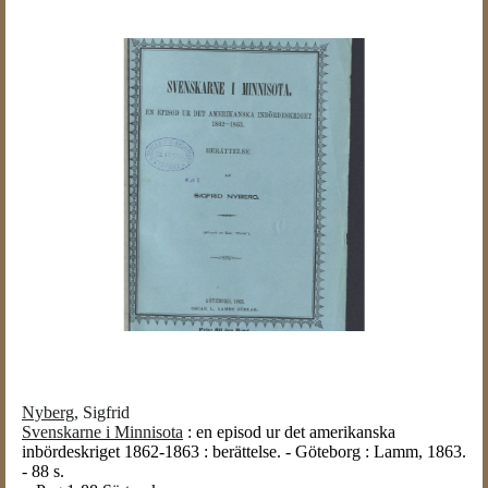
Nyberg,
Sigfrid
Svenskarne i Minnisota
: en episod ur det amerikanska
inbördeskriget 1862-1863 : berättelse. - Göteborg : Lamm, 1863.
- 88 s.