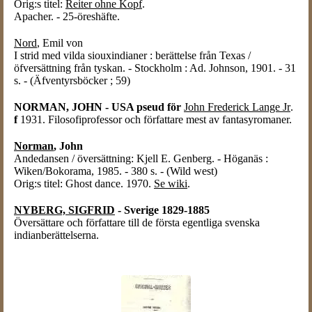
Orig:s titel:
Reiter ohne Kopf
.
Apacher. - 25-öreshäfte.
Nord
, Emil von
I strid med vilda siouxindianer : berättelse från Texas /
öfversättning från tyskan. - Stockholm : Ad. Johnson, 1901. - 31
s. - (Äfventyrsböcker ; 59)
NORMAN, JOHN - USA pseud för
John Frederick Lange Jr
.
f
1931. Filosofiprofessor och författare mest av fantasyromaner.
Norman
, John
Andedansen / översättning: Kjell E. Genberg. - Höganäs :
Wiken/Bokorama, 1985. - 380 s. - (Wild west)
Orig:s titel: Ghost dance. 1970.
Se wiki
.
NYBERG, SIGFRID
- Sverige 1829-1885
Översättare och författare till de första egentliga svenska
indianberättelserna.