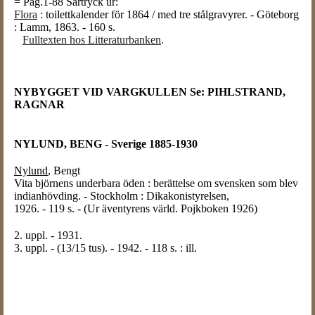
= Pag.1-88 Särtryck ur:
Flora
: toilettkalender för 1864 / med tre stålgravyrer. - Göteborg
: Lamm, 1863. - 160 s.
Fulltexten hos Litteraturbanken
.
NYBYGGET VID VARGKULLEN Se: PIHLSTRAND,
RAGNAR
NYLUND, BENG - Sverige 1885-1930
Nylund
, Bengt
Vita björnens underbara öden : berättelse om svensken som blev
indianhövding. - Stockholm : Dikakonistyrelsen,
1926. - 119 s. - (Ur äventyrens värld. Pojkboken 1926)
2. uppl. - 1931.
3. uppl. - (13/15 tus). - 1942. - 118 s. : ill.